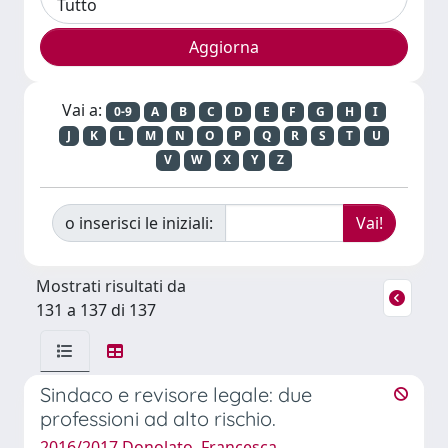
Vai a:
0-9
A
B
C
D
E
F
G
H
I
J
K
L
M
N
O
P
Q
R
S
T
U
V
W
X
Y
Z
o inserisci le iniziali:
Mostrati risultati da
131 a 137 di 137
Sindaco e revisore legale: due
professioni ad alto rischio.
2016/2017 Donolato, Francesca