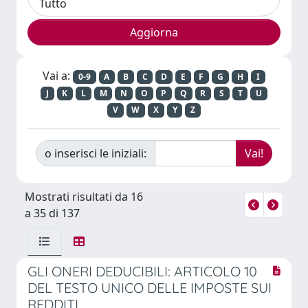
Vai a:
0-9
A
B
C
D
E
F
G
H
I
J
K
L
M
N
O
P
Q
R
S
T
U
V
W
X
Y
Z
o inserisci le iniziali:
Mostrati risultati da 16
a 35 di 137
GLI ONERI DEDUCIBILI: ARTICOLO 10
DEL TESTO UNICO DELLE IMPOSTE SUI
REDDITI