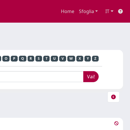
Home
Sfoglia
IT
O
P
Q
R
S
T
U
V
W
X
Y
Z