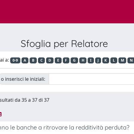
Sfoglia per Relatore
ai a:
0-9
A
B
C
D
E
F
G
H
I
J
K
L
M
N
o inserisci le iniziali:
sultati da 35 a 37 di 37
nno le banche a ritrovare la redditività perduta?