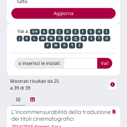
Vai a:
0-9
A
B
C
D
E
F
G
H
I
J
K
L
M
N
O
P
Q
R
S
T
U
V
W
X
Y
Z
o inserisci le iniziali:
Mostrati risultati da 25
a 39 di 39
L'incommensurabilità della traduzione
dei titoli cinematografici
2014/2015 Frigeni, Sara