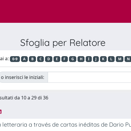
Sfoglia per Relatore
ai a:
0-9
A
B
C
D
E
F
G
H
I
J
K
L
M
N
o inserisci le iniziali:
sultati da 10 a 29 di 36
 letteraria a través de cartas inéditas de Dario Pu