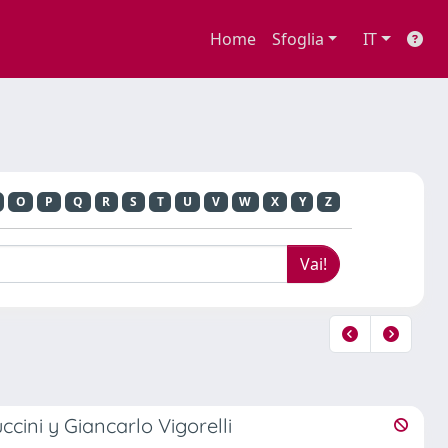
Home
Sfoglia
IT
O
P
Q
R
S
T
U
V
W
X
Y
Z
ccini y Giancarlo Vigorelli