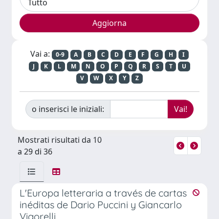
Vai a:
0-9
A
B
C
D
E
F
G
H
I
J
K
L
M
N
O
P
Q
R
S
T
U
V
W
X
Y
Z
o inserisci le iniziali:
Mostrati risultati da 10
a 29 di 36
L'Europa letteraria a través de cartas
inéditas de Dario Puccini y Giancarlo
Vigorelli