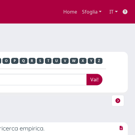
Home
Sfoglia
IT
O
P
Q
R
S
T
U
V
W
X
Y
Z
icerca empirica.