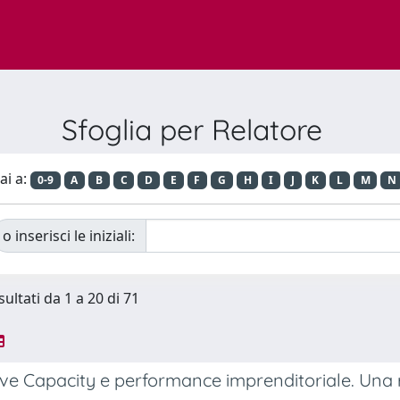
Sfoglia per Relatore
ai a:
0-9
A
B
C
D
E
F
G
H
I
J
K
L
M
N
o inserisci le iniziali:
sultati da 1 a 20 di 71
ve Capacity e performance imprenditoriale. Una r