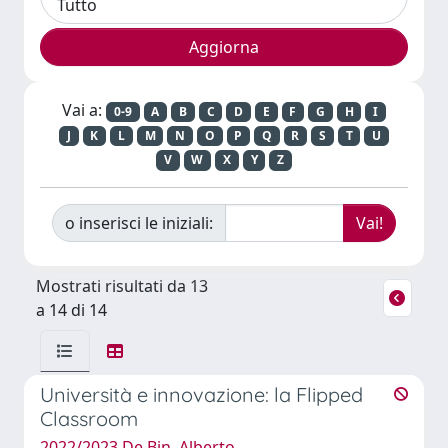
Vai a:
0-9
A
B
C
D
E
F
G
H
I
J
K
L
M
N
O
P
Q
R
S
T
U
V
W
X
Y
Z
o inserisci le iniziali:
Mostrati risultati da 13
a 14 di 14
Università e innovazione: la Flipped
Classroom
2022/2023 De Bin, Alberto