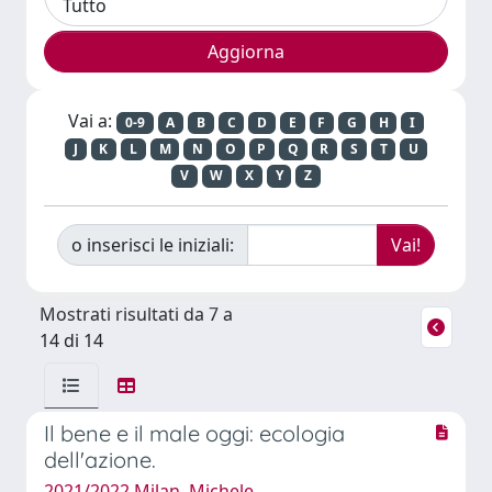
Vai a:
0-9
A
B
C
D
E
F
G
H
I
J
K
L
M
N
O
P
Q
R
S
T
U
V
W
X
Y
Z
o inserisci le iniziali:
Mostrati risultati da 7 a
14 di 14
Il bene e il male oggi: ecologia
dell'azione.
2021/2022 Milan, Michele