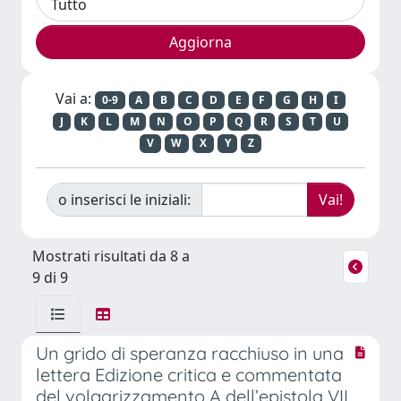
Vai a:
0-9
A
B
C
D
E
F
G
H
I
J
K
L
M
N
O
P
Q
R
S
T
U
V
W
X
Y
Z
o inserisci le iniziali:
Mostrati risultati da 8 a
9 di 9
Un grido di speranza racchiuso in una
lettera Edizione critica e commentata
del volgarizzamento A dell’epistola VII