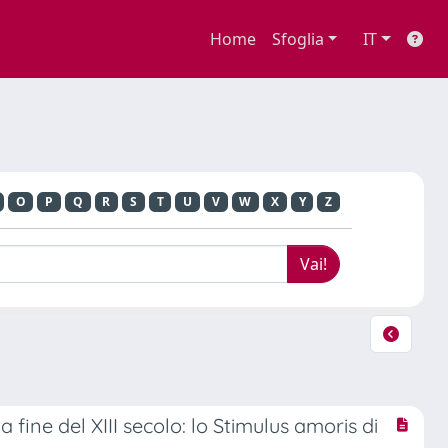
Home
Sfoglia
IT
O
P
Q
R
S
T
U
V
W
X
Y
Z
a fine del XIII secolo: lo Stimulus amoris di