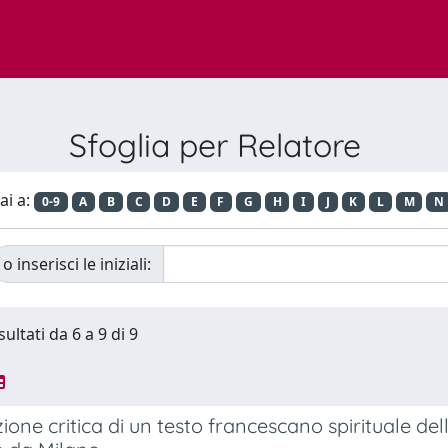
Sfoglia per Relatore
ai a:
0-9
A
B
C
D
E
F
G
H
I
J
K
L
M
N
o inserisci le iniziali:
sultati da 6 a 9 di 9
zione critica di un testo francescano spirituale dell