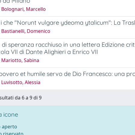
 da Milano
 Bolognari, Marcello
li che "Norunt vulgare ydeoma ytalicum": La Trasl
 Bastianelli, Domenico
 di speranza racchiuso in una lettera Edizione c
tola VII di Dante Alighieri a Enrico VII
 Mariotto, Sabina
 povero et humile servo de Dio Francesco: una prop
Luvisotto, Alessia
sultati da 6 a 9 di 9
 icone
 aperto
 riservato