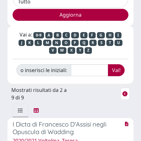
Vai a:
0-9
A
B
C
D
E
F
G
H
I
J
K
L
M
N
O
P
Q
R
S
T
U
V
W
X
Y
Z
o inserisci le iniziali:
Mostrati risultati da 2 a
9 di 9
I Dicta di Francesco D'Assisi negli
Opuscula di Wadding
2020/2021 Voltolina, Teresa