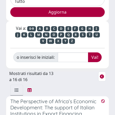
Vai a:
0-9
A
B
C
D
E
F
G
H
I
J
K
L
M
N
O
P
Q
R
S
T
U
V
W
X
Y
Z
o inserisci le iniziali:
Mostrati risultati da 13
a 16 di 16
The Perspective of Africa’s Economic
Development: The support of Italian
Institutions in Export Financing