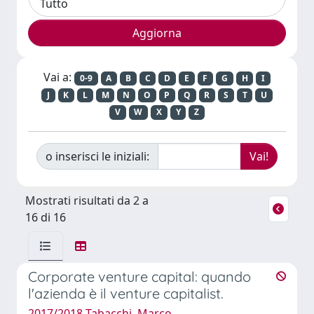
Vai a:
0-9
A
B
C
D
E
F
G
H
I
J
K
L
M
N
O
P
Q
R
S
T
U
V
W
X
Y
Z
o inserisci le iniziali:
Mostrati risultati da 2 a
16 di 16
Corporate venture capital: quando
l'azienda è il venture capitalist.
2017/2018 Tabacchi, Marco