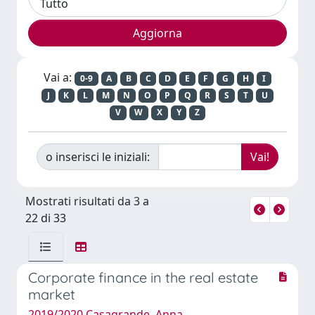
Vai a:
0-9
A
B
C
D
E
F
G
H
I
J
K
L
M
N
O
P
Q
R
S
T
U
V
W
X
Y
Z
o inserisci le iniziali:
Mostrati risultati da 3 a
22 di 33
Corporate finance in the real estate
market
2019/2020 Casagrande, Anna