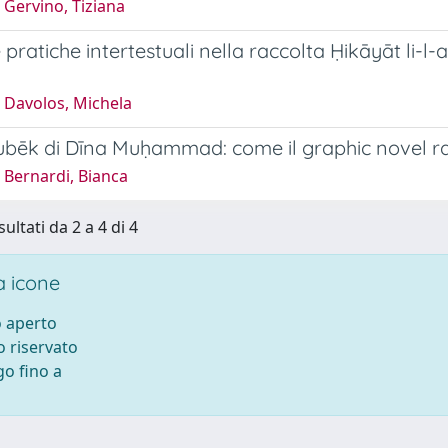
 Gervino, Tiziana
e pratiche intertestuali nella raccolta Ḥikāyāt li-
 Davolos, Michela
bēk di Dīna Muḥammad: come il graphic novel rac
 Bernardi, Bianca
sultati da 2 a 4 di 4
 icone
 aperto
 riservato
o fino a