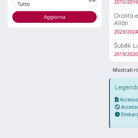
2015/2016
Oralità 
Allāh
2023/2024
Šubēk Lu
2019/2020
Mostrati ri
Legenda
Accesso
Accesso
Embarg