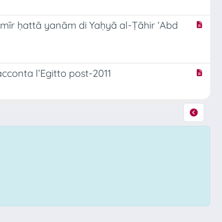
l-amīr ḥattā yanām di Yaḥyā al-Ṭāhir ‘Abd
conta l’Egitto post-2011