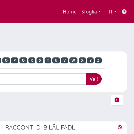
Home
Sfoglia
IT
O
P
Q
R
S
T
U
V
W
X
Y
Z
I RACCONTI DI BILĀL FAḌL