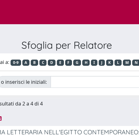
Sfoglia per Relatore
ai a:
0-9
A
B
C
D
E
F
G
H
I
J
K
L
M
N
o inserisci le iniziali:
sultati da 2 a 4 di 4
RA LETTERARIA NELL'EGITTO CONTEMPORANEO: 