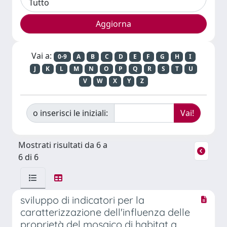
Vai a:
0-9
A
B
C
D
E
F
G
H
I
J
K
L
M
N
O
P
Q
R
S
T
U
V
W
X
Y
Z
o inserisci le iniziali:
Mostrati risultati da 6 a
6 di 6
sviluppo di indicatori per la
caratterizzazione dell'influenza delle
proprietà del mosaico di habitat a