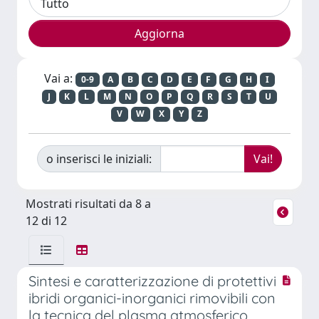
Vai a:
0-9
A
B
C
D
E
F
G
H
I
J
K
L
M
N
O
P
Q
R
S
T
U
V
W
X
Y
Z
o inserisci le iniziali:
Mostrati risultati da 8 a
12 di 12
Sintesi e caratterizzazione di protettivi
ibridi organici-inorganici rimovibili con
la tecnica del plasma atmosferico