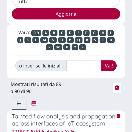
Vai a:
0-9
A
B
C
D
E
F
G
H
I
J
K
L
M
N
O
P
Q
R
S
T
U
V
W
X
Y
Z
o inserisci le iniziali:
Mostrati risultati da 89
a 90 di 90
Tainted flow analysis and propagation
across interfaces of IoT ecosystem
2019/2020 Khlyebnikov, Yuliy