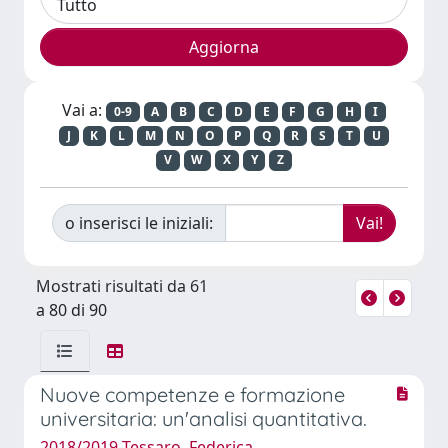
Vai a:
0-9
A
B
C
D
E
F
G
H
I
J
K
L
M
N
O
P
Q
R
S
T
U
V
W
X
Y
Z
o inserisci le iniziali:
Mostrati risultati da 61
a 80 di 90
Nuove competenze e formazione
universitaria: un'analisi quantitativa.
2018/2019 Tessaro, Federica