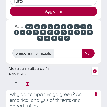
Vai a:
0-9
A
B
C
D
E
F
G
H
I
J
K
L
M
N
O
P
Q
R
S
T
U
V
W
X
Y
Z
o inserisci le iniziali:
Mostrati risultati da 45
a 45 di 45
Why do companies go green? An
empirical analysis of threats and
opportunities