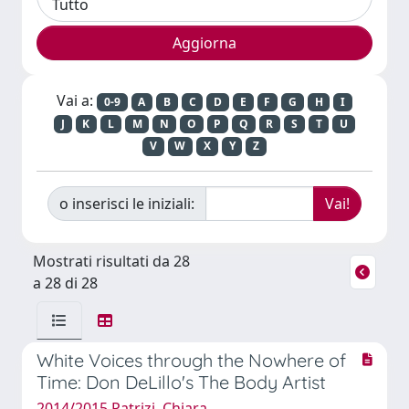
Vai a:
0-9
A
B
C
D
E
F
G
H
I
J
K
L
M
N
O
P
Q
R
S
T
U
V
W
X
Y
Z
o inserisci le iniziali:
Mostrati risultati da 28
a 28 di 28
White Voices through the Nowhere of
Time: Don DeLillo's The Body Artist
2014/2015 Patrizi, Chiara