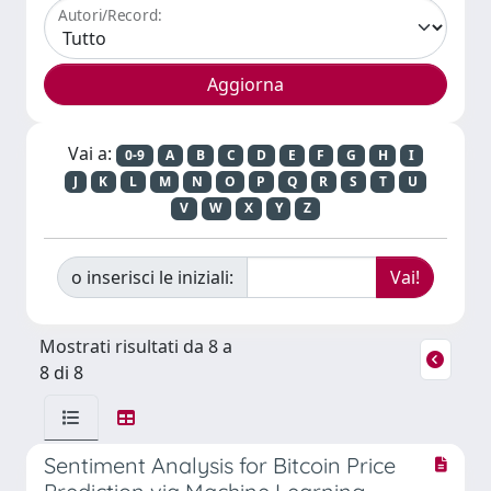
Autori/Record:
Vai a:
0-9
A
B
C
D
E
F
G
H
I
J
K
L
M
N
O
P
Q
R
S
T
U
V
W
X
Y
Z
o inserisci le iniziali:
Mostrati risultati da 8 a
8 di 8
Sentiment Analysis for Bitcoin Price