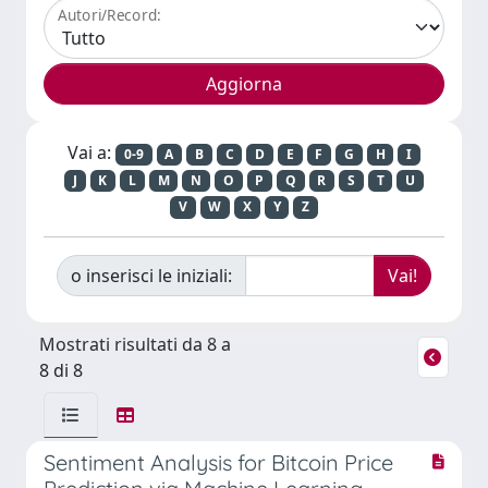
Autori/Record:
Vai a:
0-9
A
B
C
D
E
F
G
H
I
J
K
L
M
N
O
P
Q
R
S
T
U
V
W
X
Y
Z
o inserisci le iniziali:
Mostrati risultati da 8 a
8 di 8
Sentiment Analysis for Bitcoin Price