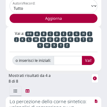
Autori/Record:
Vai a:
0-9
A
B
C
D
E
F
G
H
I
J
K
L
M
N
O
P
Q
R
S
T
U
V
W
X
Y
Z
o inserisci le iniziali:
Mostrati risultati da 4 a
8 di 8
La percezione della carne sintetica: