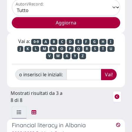
Autori/Record:
Vai a:
0-9
A
B
C
D
E
F
G
H
I
J
K
L
M
N
O
P
Q
R
S
T
U
V
W
X
Y
Z
o inserisci le iniziali:
Mostrati risultati da 3 a
8 di 8
Financial literacy in Albania