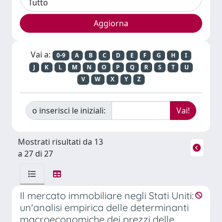
Vai a:
0-9
A
B
C
D
E
F
G
H
I
J
K
L
M
N
O
P
Q
R
S
T
U
V
W
X
Y
Z
o inserisci le iniziali:
Mostrati risultati da 13
a 27 di 27
Il mercato immobiliare negli Stati Uniti:
un'analisi empirica delle determinanti
macroeconomiche dei prezzi delle