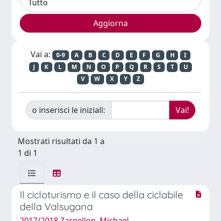
Vai a:
0-9
A
B
C
D
E
F
G
H
I
J
K
L
M
N
O
P
Q
R
S
T
U
V
W
X
Y
Z
o inserisci le iniziali:
Mostrati risultati da 1 a
1 di 1
Il cicloturismo e il caso della ciclabile
della Valsugana
2017/2018 Zarpellon, Michael