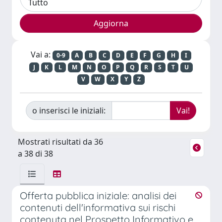
Vai a:
0-9
A
B
C
D
E
F
G
H
I
J
K
L
M
N
O
P
Q
R
S
T
U
V
W
X
Y
Z
o inserisci le iniziali:
Mostrati risultati da 36
a 38 di 38
Offerta pubblica iniziale: analisi dei
contenuti dell'informativa sui rischi
contenuta nel Prospetto Informativo e