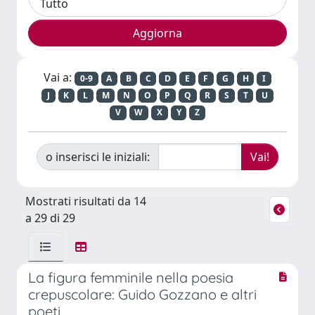
Vai a:
0-9
A
B
C
D
E
F
G
H
I
J
K
L
M
N
O
P
Q
R
S
T
U
V
W
X
Y
Z
o inserisci le iniziali:
Mostrati risultati da 14
a 29 di 29
La figura femminile nella poesia
crepuscolare: Guido Gozzano e altri
poeti