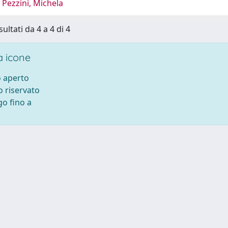
Pezzini, Michela
sultati da 4 a 4 di 4
 icone
 aperto
 riservato
o fino a