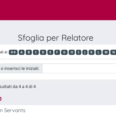
Sfoglia per Relatore
ai a:
0-9
A
B
C
D
E
F
G
H
I
J
K
L
M
N
o inserisci le iniziali:
sultati da 4 a 4 di 4
on Servants