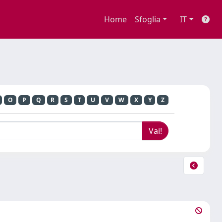
Home
Sfoglia
IT
O
P
Q
R
S
T
U
V
W
X
Y
Z