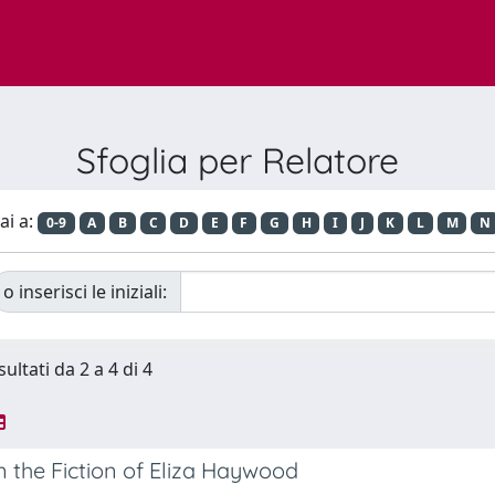
Sfoglia per Relatore
ai a:
0-9
A
B
C
D
E
F
G
H
I
J
K
L
M
N
o inserisci le iniziali:
sultati da 2 a 4 di 4
in the Fiction of Eliza Haywood