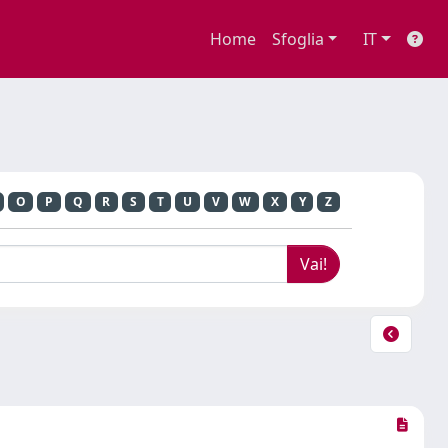
Home
Sfoglia
IT
O
P
Q
R
S
T
U
V
W
X
Y
Z