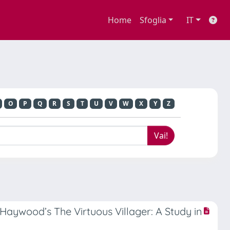
Home
Sfoglia
IT
O
P
Q
R
S
T
U
V
W
X
Y
Z
aywood’s The Virtuous Villager: A Study in