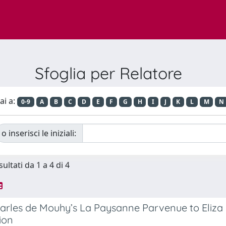
Sfoglia per Relatore
ai a:
0-9
A
B
C
D
E
F
G
H
I
J
K
L
M
N
o inserisci le iniziali:
sultati da 1 a 4 di 4
rles de Mouhy’s La Paysanne Parvenue to Eliza H
ion