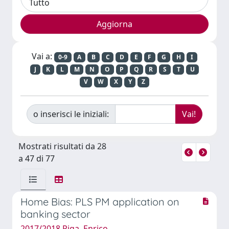
Vai a:
0-9
A
B
C
D
E
F
G
H
I
J
K
L
M
N
O
P
Q
R
S
T
U
V
W
X
Y
Z
o inserisci le iniziali:
Mostrati risultati da 28
a 47 di 77
Home Bias: PLS PM application on
banking sector
2017/2018 Piga, Enrico