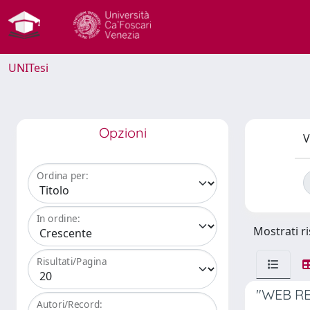
UNITesi
Opzioni
V
Ordina per:
In ordine:
Mostrati ri
Risultati/Pagina
"WEB RE
Autori/Record: