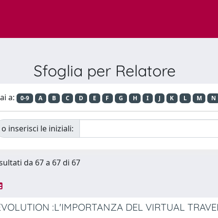
Sfoglia per Relatore
ai a:
0-9
A
B
C
D
E
F
G
H
I
J
K
L
M
N
o inserisci le iniziali:
sultati da 67 a 67 di 67
VOLUTION :L'IMPORTANZA DEL VIRTUAL TRAVE