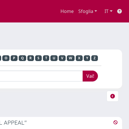
Home
Sfoglia
IT
O
P
Q
R
S
T
U
V
W
X
Y
Z
L APPEAL"