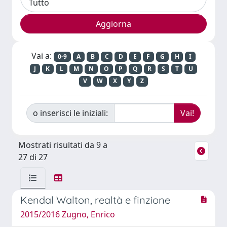
Vai a:
0-9
A
B
C
D
E
F
G
H
I
J
K
L
M
N
O
P
Q
R
S
T
U
V
W
X
Y
Z
o inserisci le iniziali:
Mostrati risultati da 9 a
27 di 27
Kendal Walton, realtà e finzione
2015/2016 Zugno, Enrico