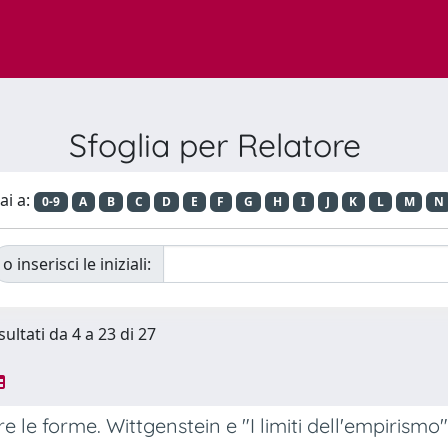
Sfoglia per Relatore
ai a:
0-9
A
B
C
D
E
F
G
H
I
J
K
L
M
N
o inserisci le iniziali:
sultati da 4 a 23 di 27
 le forme. Wittgenstein e "I limiti dell'empirismo"