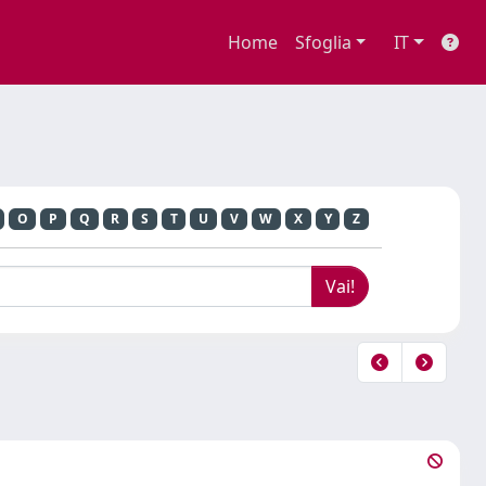
Home
Sfoglia
IT
O
P
Q
R
S
T
U
V
W
X
Y
Z