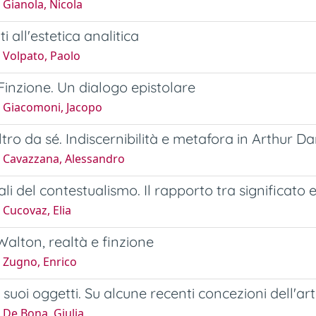
Gianola, Nicola
i all'estetica analitica
 Volpato, Paolo
 Finzione. Un dialogo epistolare
 Giacomoni, Jacopo
ltro da sé. Indiscernibilità e metafora in Arthur D
 Cavazzana, Alessandro
ali del contestualismo. Il rapporto tra significato 
Cucovaz, Elia
alton, realtà e finzione
 Zugno, Enrico
i suoi oggetti. Su alcune recenti concezioni dell'ar
 De Bona, Giulia