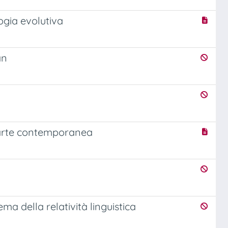
ogia evolutiva
an
 arte contemporanea
ma della relatività linguistica