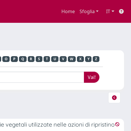
Home
Sfoglia
IT
O
P
Q
R
S
T
U
V
W
X
Y
Z
e vegetali utilizzate nelle azioni di ripristino