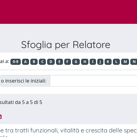
Sfoglia per Relatore
ai a:
0-9
A
B
C
D
E
F
G
H
I
J
K
L
M
N
o inserisci le iniziali:
sultati da 5 a 5 di 5
 tra tratti funzionali, vitalità e crescita delle speci