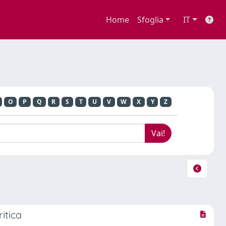
Home
Sfoglia
IT
O
P
Q
R
S
T
U
V
W
X
Y
Z
itica