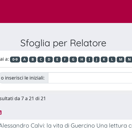
Sfoglia per Relatore
ai a:
0-9
A
B
C
D
E
F
G
H
I
J
K
L
M
N
o inserisci le iniziali:
sultati da 7 a 21 di 21
lessandro Calvi: la vita di Guercino Una lettura cr