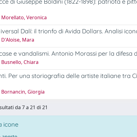
acce di Giuseppe Boldini (1822-1898): patriota e pi
 Morellato, Veronica
versal Dalí: il trionfo di Avida Dollars. Analisi ic
 D'Aloise, Mara
case e vandalismi. Antonio Morassi per la difesa 
 Busnello, Chiara
nti. Per una storiografia delle artiste italiane tra 
 Bornancin, Giorgia
sultati da 7 a 21 di 21
 icone
 aperto