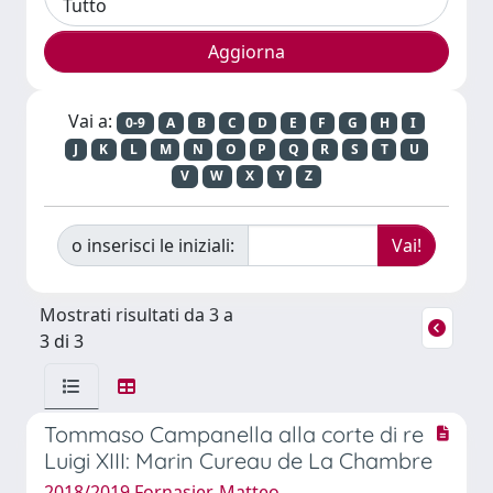
Vai a:
0-9
A
B
C
D
E
F
G
H
I
J
K
L
M
N
O
P
Q
R
S
T
U
V
W
X
Y
Z
o inserisci le iniziali:
Mostrati risultati da 3 a
3 di 3
Tommaso Campanella alla corte di re
Luigi XIII: Marin Cureau de La Chambre
2018/2019 Fornasier, Matteo