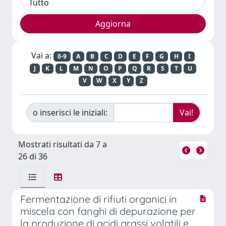
Vai a:
0-9
A
B
C
D
E
F
G
H
I
J
K
L
M
N
O
P
Q
R
S
T
U
V
W
X
Y
Z
o inserisci le iniziali:
Mostrati risultati da 7 a
26 di 36
Fermentazione di rifiuti organici in
miscela con fanghi di depurazione per
la produzione di acidi grassi volatili e