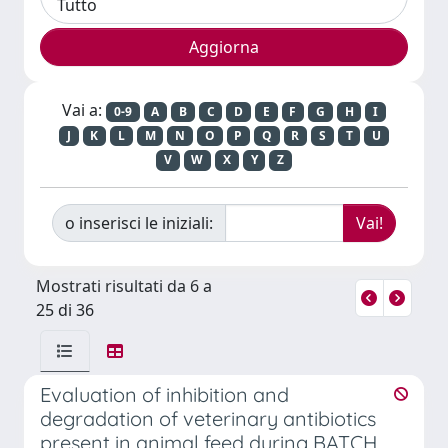
Vai a:
0-9
A
B
C
D
E
F
G
H
I
J
K
L
M
N
O
P
Q
R
S
T
U
V
W
X
Y
Z
o inserisci le iniziali:
Mostrati risultati da 6 a
25 di 36
Evaluation of inhibition and
degradation of veterinary antibiotics
present in animal feed during BATCH