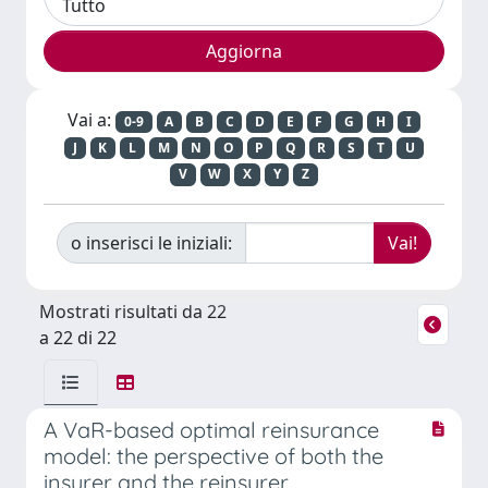
Vai a:
0-9
A
B
C
D
E
F
G
H
I
J
K
L
M
N
O
P
Q
R
S
T
U
V
W
X
Y
Z
o inserisci le iniziali:
Mostrati risultati da 22
a 22 di 22
A VaR-based optimal reinsurance
model: the perspective of both the
insurer and the reinsurer