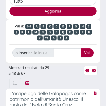
Vai a:
0-9
A
B
C
D
E
F
G
H
I
J
K
L
M
N
O
P
Q
R
S
T
U
V
W
X
Y
Z
o inserisci le iniziali:
Mostrati risultati da 29
a 48 di 67
L'arcipelago delle Galapagos come
patrimonio dell'umanità Unesco. Il
ruolo dell' Isola di Santa Cruz.