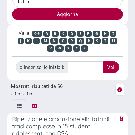
Vai a:
0-9
A
B
C
D
E
F
G
H
I
J
K
L
M
N
O
P
Q
R
S
T
U
V
W
X
Y
Z
o inserisci le iniziali:
Mostrati risultati da 56
a 65 di 65
Ripetizione e produzione elicitata di
frasi complesse in 15 studenti
adolescenti con DSA.