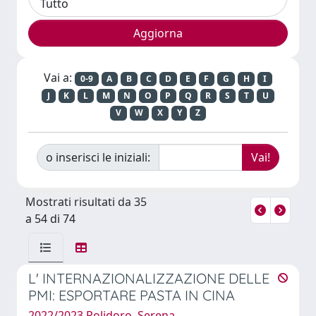
Vai a:
0-9
A
B
C
D
E
F
G
H
I
J
K
L
M
N
O
P
Q
R
S
T
U
V
W
X
Y
Z
o inserisci le iniziali:
Mostrati risultati da 35
a 54 di 74
L' INTERNAZIONALIZZAZIONE DELLE
PMI: ESPORTARE PASTA IN CINA
2022/2023 Polidoro, Serena