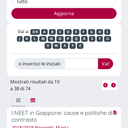
Vai a:
0-9
A
B
C
D
E
F
G
H
I
J
K
L
M
N
O
P
Q
R
S
T
U
V
W
X
Y
Z
o inserisci le iniziali:
Mostrati risultati da 19
a 38 di 74
I NEET in Giappone: cause e politiche di
contrasto
2018/2019 Poggetti, Marta