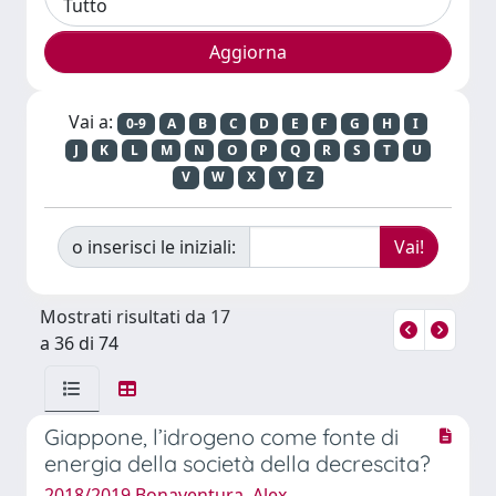
Vai a:
0-9
A
B
C
D
E
F
G
H
I
J
K
L
M
N
O
P
Q
R
S
T
U
V
W
X
Y
Z
o inserisci le iniziali:
Mostrati risultati da 17
a 36 di 74
Giappone, l’idrogeno come fonte di
energia della società della decrescita?
2018/2019 Bonaventura, Alex