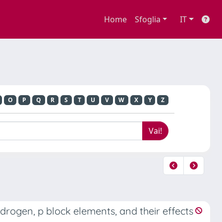
Home
Sfoglia
IT
O
P
Q
R
S
T
U
V
W
X
Y
Z
rogen, p block elements, and their effects