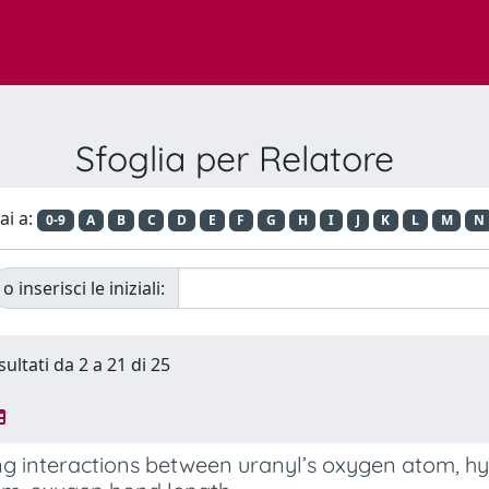
Sfoglia per Relatore
ai a:
0-9
A
B
C
D
E
F
G
H
I
J
K
L
M
N
o inserisci le iniziali:
sultati da 2 a 21 di 25
g interactions between uranyl’s oxygen atom, hyd