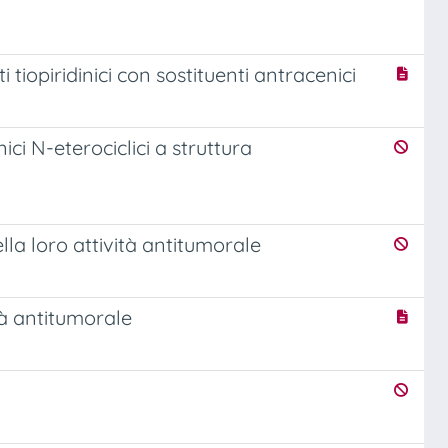
i tiopiridinici con sostituenti antracenici
nici N-eterociclici a struttura
lla loro attività antitumorale
ità antitumorale