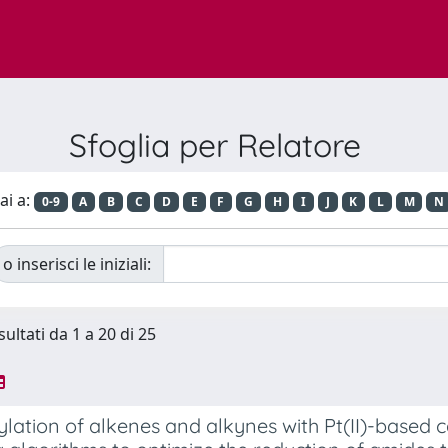
Sfoglia per Relatore
ai a:
0-9
A
B
C
D
E
F
G
H
I
J
K
L
M
N
o inserisci le iniziali:
sultati da 1 a 20 di 25
ylation of alkenes and alkynes with Pt(II)-based 