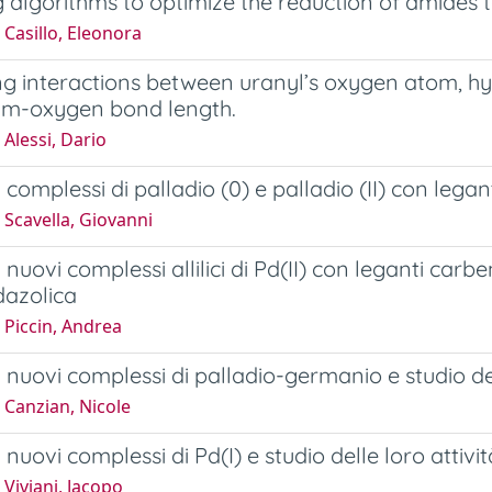
 algorithms to optimize the reduction of amides 
Casillo, Eleonora
g interactions between uranyl’s oxygen atom, hyd
ium-oxygen bond length.
Alessi, Dario
i complessi di palladio (0) e palladio (II) con legant
Scavella, Giovanni
i nuovi complessi allilici di Pd(II) con leganti carbe
dazolica
 Piccin, Andrea
di nuovi complessi di palladio-germanio e studio de
 Canzian, Nicole
i nuovi complessi di Pd(I) e studio delle loro attiv
Viviani, Jacopo