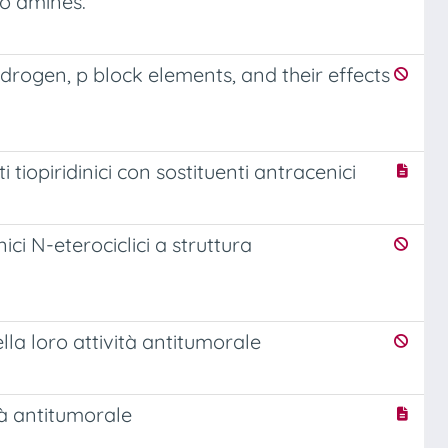
to amines.
rogen, p block elements, and their effects
i tiopiridinici con sostituenti antracenici
nici N-eterociclici a struttura
lla loro attività antitumorale
ità antitumorale