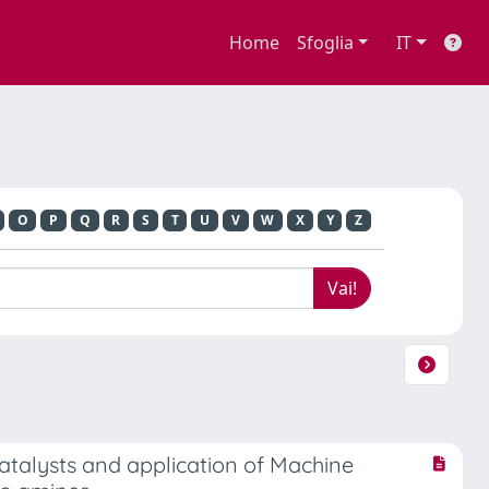
Home
Sfoglia
IT
O
P
Q
R
S
T
U
V
W
X
Y
Z
catalysts and application of Machine